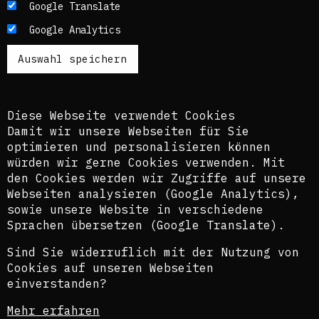
Die Texte dieses Blogs werden in der Regel auf
Google Translate
Englisch und Deutsch, perspektivisch auch auf
Google Analytics
Französisch publiziert. Um einen möglichst
breiten Zugang zu ermöglichen, nutzen wir
zusätzlich ein automatisches Übersetzungstool.
Es ist dem kuratorischen Team bewusst, dass
diese Übersetzungen nicht in allen Fällen der
Komplexität der Themen und Sprachen gerecht
Diese Webseite verwendet Cookies
werden.
Damit wir unsere Webseiten für Sie
optimieren und personalisieren können
The texts of this blog are usually published in
würden wir gerne Cookies verwenden. Mit
English and German, perspectively also in
den Cookies werden wir Zugriffe auf unsere
French. In order to provide the widest possible
Webseiten analysieren (Google Analytics),
access, we also use an automatic translation
sowie unsere Website in verschiedene
tool. The curatorial team is aware that these
translations do not in all cases do justice to
Sprachen übersetzen (Google Translate).
the complexity of the topics and languages.
Sind Sie widerruflich mit der Nutzung von
©Isabel Raabe 2021
Cookies auf unseren Webseiten
einverstanden?
Déclaration de confidentialité
Mehr erfahren