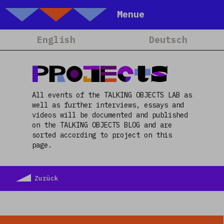
Talking Objects
Menue
Home
English
Deutsch
About
Projets
Projects
Calendrier
All events of the TALKING OBJECTS LAB as
Blog
well as further interviews, essays and
videos will be documented and published
People
on the TALKING OBJECTS BLOG and are
Team
sorted according to project on this
page.
Media
Contact
Zurück