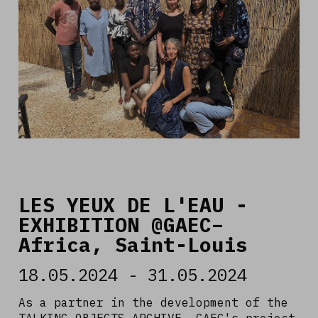
LES YEUX DE L'EAU -
Read more
EXHIBITION @GAEC–
Africa, Saint-Louis
18.05.2024 - 31.05.2024
As a partner in the development of the
TALKING OBJECTS ARCHIVE, GAEC's project