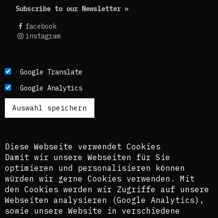
Subscribe to our Newsletter »
facebook
instagram
Die Texte dieses Blogs werden in der Regel auf
Google Translate
Englisch und Deutsch, perspektivisch auch auf
Google Analytics
Französisch publiziert. Um einen möglichst
breiten Zugang zu ermöglichen, nutzen wir
zusätzlich ein automatisches Übersetzungstool.
Es ist dem kuratorischen Team bewusst, dass
diese Übersetzungen nicht in allen Fällen der
Komplexität der Themen und Sprachen gerecht
Diese Webseite verwendet Cookies
werden.
Damit wir unsere Webseiten für Sie
optimieren und personalisieren können
The texts of this blog are usually published in
würden wir gerne Cookies verwenden. Mit
English and German, perspectively also in
den Cookies werden wir Zugriffe auf unsere
French. In order to provide the widest possible
Webseiten analysieren (Google Analytics),
access, we also use an automatic translation
sowie unsere Website in verschiedene
tool. The curatorial team is aware that these