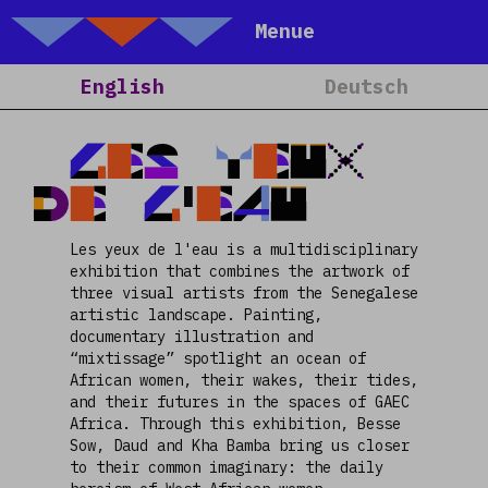
Talking Objects
Menue
Home
English
Deutsch
About
Projects
LES YEUX
Calendar
DE L'EAU
Blog
Les yeux de l'eau is a multidisciplinary
People
exhibition that combines the artwork of
Team
three visual artists from the Senegalese
artistic landscape. Painting,
Media
documentary illustration and
“mixtissage” spotlight an ocean of
Contact
African women, their wakes, their tides,
and their futures in the spaces of GAEC
Africa. Through this exhibition, Besse
Sow, Daud and Kha Bamba bring us closer
to their common imaginary: the daily