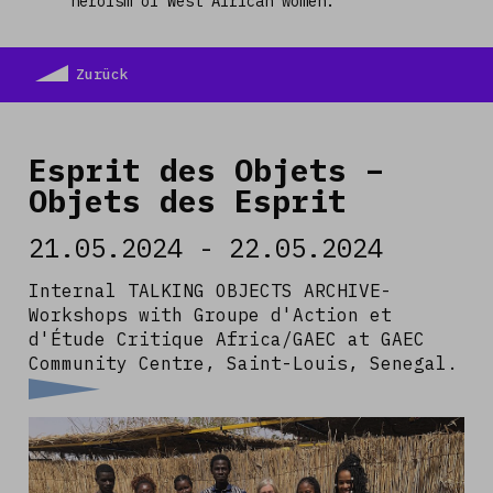
heroism of West African women.
Zurück
Esprit des Objets –
Read more
Objets des Esprit
21.05.2024 - 22.05.2024
Internal TALKING OBJECTS ARCHIVE-
Workshops with Groupe d'Action et
d'Étude Critique Africa/GAEC at GAEC
Community Centre, Saint-Louis, Senegal.