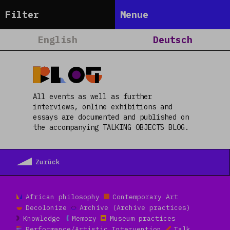
Talking Objects
Filter
Menue
Frankfurt
Home
English
Deutsch
Dakar
Über Uns
Lagos
Projekte
Blog
Satellites
Kalender
All events as well as further
Berlin
Blog
interviews, online exhibitions and
essays are documented and published on
Nairobi
People
the accompanying TALKING OBJECTS BLOG.
Team
Media
Zurück
Kontakt
Read more
African philosophy
Contemporary Art
Decolonize
Archive (Archive practices)
Knowledge
Memory
Museum practices
Performance/Artistic Intervention
Talk