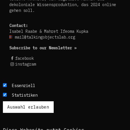
dekoloniale Wissensproduktion, das 2024 online
gehen soll.
Contact:
Isabel Raabe & Mahret Ifeoma Kupka
mail@talkingobjectslab.org
Subscribe to our Newsletter »
facebook
instagram
Die Texte dieses Blogs werden in der Regel auf
Essenziell
Englisch und Deutsch, perspektivisch auch auf
Statistiken
Französisch publiziert. Um einen möglichst
breiten Zugang zu ermöglichen, nutzen wir
zusätzlich ein automatisches Übersetzungstool.
Es ist dem kuratorischen Team bewusst, dass
diese Übersetzungen nicht in allen Fällen der
Komplexität der Themen und Sprachen gerecht