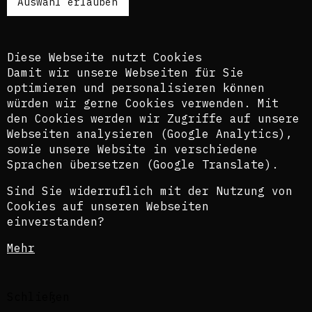
zusätzlich ein automatisches Übersetzungstool.
Es ist dem kuratorischen Team bewusst, dass
diese Übersetzungen nicht in allen Fällen der
Komplexität der Themen und Sprachen gerecht
Diese Webseite nutzt Cookies
werden.
Damit wir unsere Webseiten für Sie
optimieren und personalisieren können
The texts of this blog are usually published in
würden wir gerne Cookies verwenden. Mit
English and German, perspectively also in
den Cookies werden wir Zugriffe auf unsere
French. In order to provide the widest possible
Webseiten analysieren (Google Analytics),
access, we also use an automatic translation
sowie unsere Website in verschiedene
tool. The curatorial team is aware that these
translations do not in all cases do justice to
Sprachen übersetzen (Google Translate).
the complexity of the topics and languages.
Sind Sie widerruflich mit der Nutzung von
©Isabel Raabe 2021
Cookies auf unseren Webseiten
einverstanden?
Datenschutzerklärung
Mehr
Impressum
Schließen