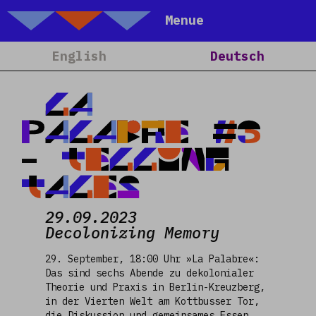
Talking Objects
Menue
Home
English
Deutsch
Über Uns
Projekte
LA
Kalender
PALABRE #3
Blog
- TELLING
People
TALES
Team
29.09.2023
Media
Decolonizing Memory
Kontakt
29. September, 18:00 Uhr »La Palabre«:
Das sind sechs Abende zu dekolonialer
Theorie und Praxis in Berlin-Kreuzberg,
in der Vierten Welt am Kottbusser Tor,
die Diskussion und gemeinsames Essen