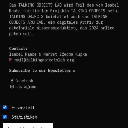
Das TALKING OBJECTS LAB wird Teil des von Isabel
Raabe initiierten Projekts TALKING OBJECTS sein.
TALKING OBJECTS beinhaltet auch das TALKING
OBJECTS ARCHIVE, ein digitales Archiv für
dekoloniale Wissensproduktion, das 2024 online
gehen soll.
Contact:
Isabel Raabe & Mahret Ifeoma Kupka
mail@talkingobjectslab.org
Subscribe to our Newsletter »
facebook
instagram
Die Texte dieses Blogs werden in der Regel auf
Essenziell
Englisch und Deutsch, perspektivisch auch auf
Statistiken
Französisch publiziert. Um einen möglichst
breiten Zugang zu ermöglichen, nutzen wir