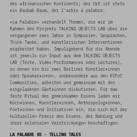
des afrikanischen Kontinents; der Ort ist stets
ein Baobab Baum, der l’arbre à palabre.
»La Palabre« verhandelt Themen, die wir im
Rahmen des Projekts TALKING OBJECTS LAB über die
vergangenen zwei Jahre in Symposien, Gesprächen,
Think Tanks, und künstlerischen Interventionen
erarbeitet haben. Impulsgebend für die Abende
ist jeweils ein Input aus dem TALKING OBJECTS
LAB (Texte, Video-Performances oder Lectures),
zu denen ein bis zwei Berliner Künstler*innen
oder Speaker*innen, insbesondere aus den BIPoC
Communities, arbeiten und gemeinsam mit den
eingeladenen Gäst*innen diskutieren. Für das
feste Ritual des gemeinsamen Essens laden wir
Köch*innen, Künstler*innen, Anthropolog*innen,
Poet*innen und Initiativen ein, die sich mit der
kulturellen Praxis des Essens, der Nahrung und
ihrer kolonialen Verstrickungen beschäftigen.
LA PALABRE #3 - TELLING TALES