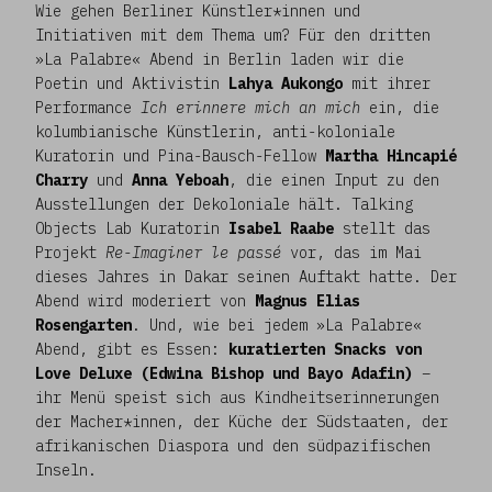
Wie gehen Berliner Künstler*innen und
Initiativen mit dem Thema um? Für den dritten
»La Palabre« Abend in Berlin laden wir die
Poetin und Aktivistin
Lahya Aukongo
mit ihrer
Performance
Ich erinnere mich an mich
ein, die
kolumbianische Künstlerin, anti-koloniale
Kuratorin und Pina-Bausch-Fellow
Martha Hincapié
Charry
und
Anna Yeboah
, die einen Input zu den
Ausstellungen der Dekoloniale hält. Talking
Objects Lab Kuratorin
Isabel Raabe
stellt das
Projekt
Re-Imaginer le passé
vor, das im Mai
dieses Jahres in Dakar seinen Auftakt hatte. Der
Abend wird moderiert von
Magnus Elias
Rosengarten
.
Und, wie bei jedem »La Palabre«
Abend, gibt es Essen:
kuratierten Snacks von
Love Deluxe (Edwina Bishop und Bayo Adafin)
–
ihr Menü speist sich aus Kindheitserinnerungen
der Macher*innen, der Küche der Südstaaten, der
afrikanischen Diaspora und den südpazifischen
Inseln.