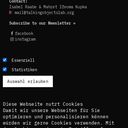
Contact:
Isabel Raabe & Mahret Ifeoma Kupka
mail@talkingobjectslab.org
Subscribe to our Newsletter »
facebook
instagram
Die Texte dieses Blogs werden in der Regel auf
Essenziell
Englisch und Deutsch, perspektivisch auch auf
Statistiken
Französisch publiziert. Um einen möglichst
breiten Zugang zu ermöglichen, nutzen wir
zusätzlich ein automatisches Übersetzungstool.
Es ist dem kuratorischen Team bewusst, dass
diese Übersetzungen nicht in allen Fällen der
Komplexität der Themen und Sprachen gerecht
Diese Webseite nutzt Cookies
werden.
Damit wir unsere Webseiten für Sie
optimieren und personalisieren können
The texts of this blog are usually published in
würden wir gerne Cookies verwenden. Mit
English and German, perspectively also in