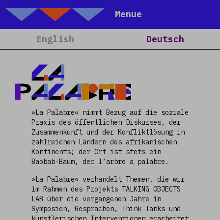
Talking Objects
Menue
Home
English
Deutsch
Über Uns
Projekte
LA
Kalender
PALABRE
Blog
»La Palabre« nimmt Bezug auf die soziale
People
Praxis des öffentlichen Diskurses, der
Team
Zusammenkunft und der Konfliktlösung in
zahlreichen Ländern des afrikanischen
Media
Kontinents; der Ort ist stets ein
Baobab-Baum, der l’arbre a palabre.
Kontakt
»La Palabre« verhandelt Themen, die wir
im Rahmen des Projekts TALKING OBJECTS
LAB über die vergangenen Jahre in
Symposien, Gesprächen, Think Tanks und
künstlerischen Interventionen erarbeitet